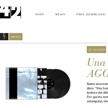
SHOP
NEWS
FREE DOWNLOAD
NEWS
22/10/2025
Una 
AGG
Siamo sincerame
disco “Una Lung
tiratura che ab
Per questo mot
ristampata), ch