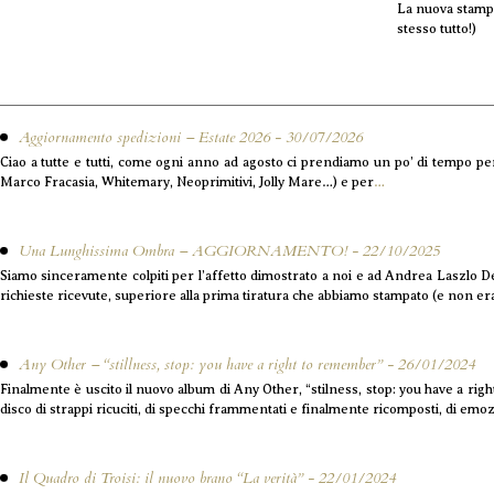
La nuova stampa
stesso tutto!)
Aggiornamento spedizioni – Estate 2026 - 30/07/2026
Ciao a tutte e tutti, come ogni anno ad agosto ci prendiamo un po’ di tempo pe
Marco Fracasia, Whitemary, Neoprimitivi, Jolly Mare…) e per
…
Una Lunghissima Ombra – AGGIORNAMENTO! - 22/10/2025
Siamo sinceramente colpiti per l’affetto dimostrato a noi e ad Andrea Laszlo 
richieste ricevute, superiore alla prima tiratura che abbiamo stampato (e non e
Any Other – “stillness, stop: you have a right to remember” - 26/01/2024
Finalmente è uscito il nuovo album di Any Other, “stilness, stop: you have a rig
disco di strappi ricuciti, di specchi frammentati e finalmente ricomposti, di emo
Il Quadro di Troisi: il nuovo brano “La verità” - 22/01/2024