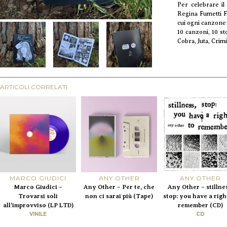
Per celebrare il
Regina Fumetti Fe
cui ogni canzone 
10 canzoni, 10 s
Cobra, Juta, Crim
ARTICOLI CORRELATI
MARCO GIUDICI
ANY OTHER
ANY OTHER
Marco Giudici –
Any Other – Per te, che
Any Other – stillnes
Trovarsi soli
non ci sarai più (Tape)
stop: you have a righ
all’improvviso (LP LTD)
remember (CD)
VINILE
CD