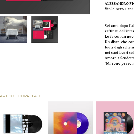
ALESSANDRO FI
Vinile nero + cd i
Sei anni dopo l’
raffinati dell’int
Lo fa con un
nuo
Un disco che conf
fuori dagli schem
nei suoi lavori so
Amore a Scudetto
“
Mi sono perso 
ARTICOLI CORRELATI