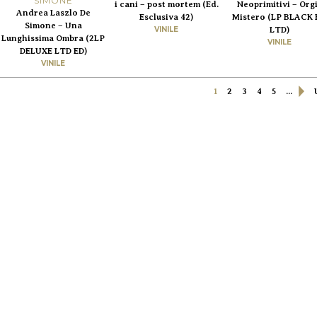
SIMONE
i cani – post mortem (Ed.
Neoprimitivi – Org
Andrea Laszlo De
Esclusiva 42)
Mistero (LP BLACK 
Simone – Una
VINILE
LTD)
Lunghissima Ombra (2LP
VINILE
DELUXE LTD ED)
VINILE
1
2
3
4
5
...