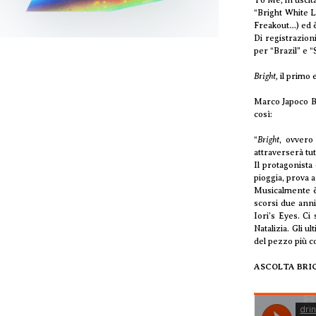
“Bright White L
Freakout…) ed è
Di registrazion
per “Brazil” e “
Bright,
il primo 
Marco Japoco Bi
così:
“
Bright
, ovvero 
attraverserà tutt
Il protagonista
pioggia, prova a
Musicalmente è 
scorsi due anni
Iori’s Eyes. Ci
Natalizia. Gli u
del pezzo più co
ASCOLTA BRI