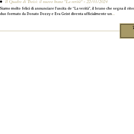
Il Quadro di Troisi: il nuovo brano “La verità” - 22/01/2024
Siamo molto felici di annunciare l’uscita de “La verità”, il brano che segna il ri
duo formato da Donato Dozzy e Eva Geist diventa ufficialmente un
…
T