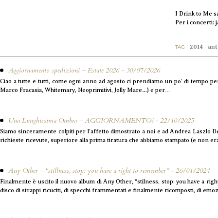
I Drink to Me s
Per i concerti:
2014
ant
TAG
Aggiornamento spedizioni – Estate 2026 - 30/07/2026
Ciao a tutte e tutti, come ogni anno ad agosto ci prendiamo un po’ di tempo pe
Marco Fracasia, Whitemary, Neoprimitivi, Jolly Mare…) e per
…
Una Lunghissima Ombra – AGGIORNAMENTO! - 22/10/2025
Siamo sinceramente colpiti per l’affetto dimostrato a noi e ad Andrea Laszlo 
richieste ricevute, superiore alla prima tiratura che abbiamo stampato (e non e
Any Other – “stillness, stop: you have a right to remember” - 26/01/2024
Finalmente è uscito il nuovo album di Any Other, “stilness, stop: you have a rig
disco di strappi ricuciti, di specchi frammentati e finalmente ricomposti, di emo