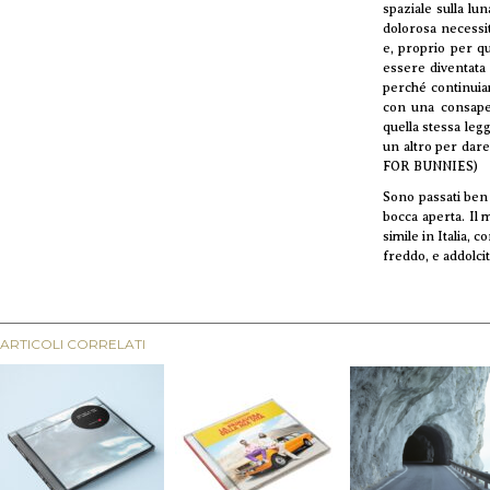
spaziale sulla lu
dolorosa necessit
e, proprio per q
essere diventata
perché continuiam
con una consapev
quella stessa leg
un altro per dar
FOR BUNNIES)
Sono passati ben 
bocca aperta. Il 
simile in Italia, 
freddo, e addolcit
ARTICOLI CORRELATI