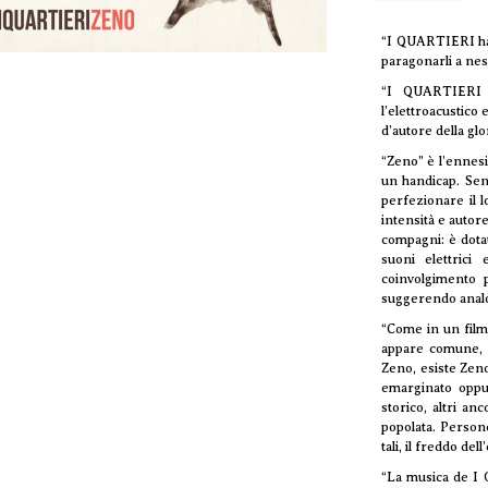
“I QUARTIERI han
paragonarli a ne
“I QUARTIERI s
l’elettroacustico
d’autore della gl
“Zeno” è l’ennes
un handicap. Senz
perfezionare il l
intensità e autor
compagni: è dotat
suoni elettric
coinvolgimento 
suggerendo analo
“Come in un film
appare comune, ri
Zeno, esiste Zen
emarginato oppur
storico, altri an
popolata. Person
tali, il freddo 
“La musica de I 