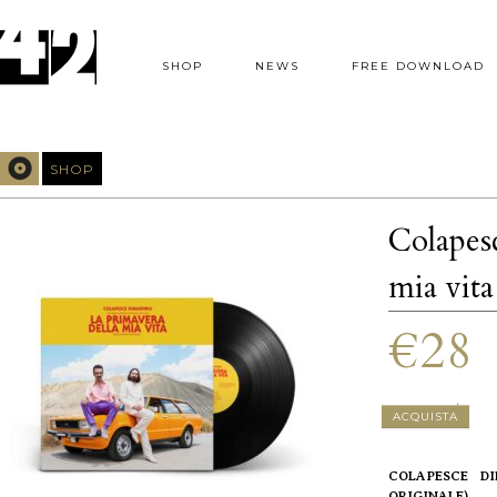
SHOP
NEWS
FREE DOWNLOAD
SHOP
Colapes
mia vita
€28
QUANTITÀ
ACQUISTA
COLAPESCE D
ORIGINALE)