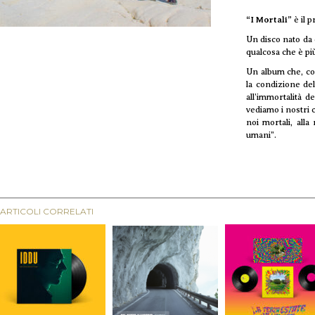
“I Mortali”
è il p
Un disco nato da 
qualcosa che è pi
Un album che, com
la condizione de
all’immortalità d
vediamo i nostri c
noi mortali, alla
umani”.
ARTICOLI CORRELATI