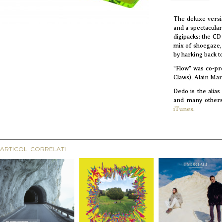
The deluxe versi
and a spectacular
digipacks: the CD
mix of shoegaze,
by harking back t
“Flow” was co-pr
Claws), Alain Mar
Dedo is the alia
and many others
iTunes
.
ARTICOLI CORRELATI