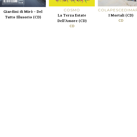
COSMO
COLAPESCEDIMA
Giardini di Mirò – Del
La Terza Estate
I Mortali (CD)
Tutto Illusorio (CD)
Dell’Amore (CD)
CD
CD