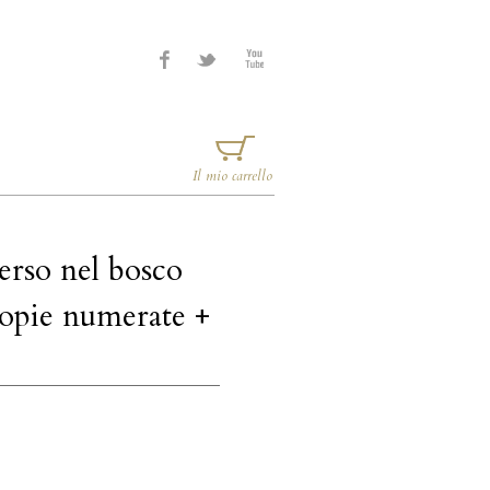
Il mio carrello
erso nel bosco
copie numerate +