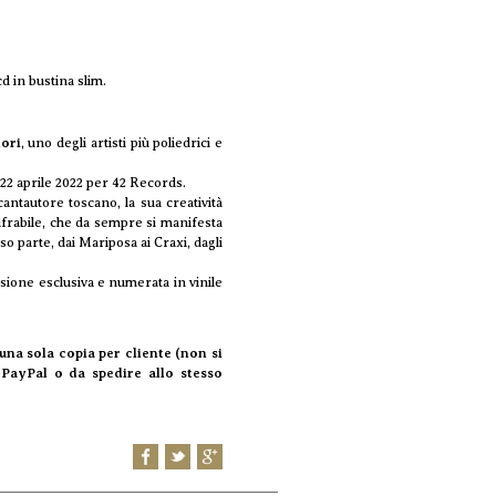
d in bustina slim.
ori
, uno degli artisti più poliedrici e
 22 aprile 2022 per 42 Records.
cantautore toscano, la sua creatività
ifrabile, che da sempre si manifesta
eso parte, dai Mariposa ai Craxi, dagli
ersione esclusiva e numerata in vinile
 una sola copia per cliente (non si
 PayPal o da spedire allo stesso