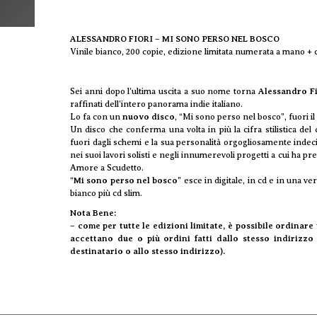
ALESSANDRO FIORI – MI SONO PERSO NEL BOSCO
Vinile bianco, 200 copie, edizione limitata numerata a mano + c
Sei anni dopo l’ultima uscita a suo nome torna
Alessandro Fi
raffinati dell’intero panorama indie italiano.
Lo fa con un
nuovo disco
, “Mi sono perso nel bosco”, fuori il
Un disco che conferma una volta in più la cifra stilistica del 
fuori dagli schemi e la sua personalità orgogliosamente indec
nei suoi lavori solisti e negli innumerevoli progetti a cui ha pr
Amore a Scudetto.
“
Mi sono perso nel bosco
” esce in digitale, in cd e in una v
bianco più cd slim.
Nota Bene:
– come per tutte le edizioni limitate, è possibile ordinare
accettano due o più ordini fatti dallo stesso indirizzo
destinatario o allo stesso indirizzo).